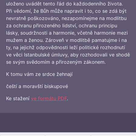
uloženo uvádět tento řád do každodenního života.
Při vědomí, že Bůh může napravit i to, co se zdá být
nevratně poškozováno, nezapomínejme na modlitbu
za ochranu přirozeného lidství, ochranu principu
lásky, soudržnosti a harmonie, včetně harmonie mezi
mužem a ženou. Zároveň v modlitbě pamatujme i na
ty, na jejichž odpovědnosti leží politické rozhodnutí
ve věci Istanbulské úmluvy, aby rozhodovali ve shodě
se svým svědomím a přirozeným zákonem.
K tomu vám ze srdce žehnají
čeští a moravští biskupové
Ke stažení
ve formátu PDF
.