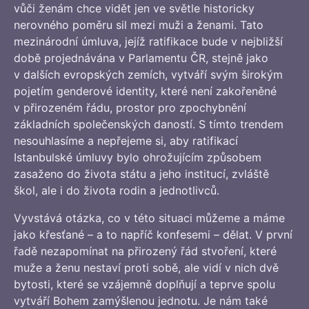
vůči ženám chce vidět jen ve světle historicky
nerovného poměru sil mezi muži a ženami. Tato
mezinárodní úmluva, jejíž ratifikace bude v nejbližší
době projednávána v Parlamentu ČR, stejně jako
v dalších evropských zemích, vytváří svým širokým
pojetím genderové identity, které není zakořeněné
v přirozeném řádu, prostor pro zpochybnění
základních společenských daností. S tímto trendem
nesouhlasíme a nepřejeme si, aby ratifikací
Istanbulské úmluvy bylo ohrožujícím způsobem
zasaženo do života státu a jeho institucí, zvláště
škol, ale i do života rodin a jednotlivců.
Vyvstává otázka, co v této situaci můžeme a máme
jako křesťané – a to napříč konfesemi – dělat. V první
řadě nezapomínat na přirozený řád stvoření, které
muže a ženu nestaví proti sobě, ale vidí v nich dvě
bytosti, které se vzájemně doplňují a teprve spolu
vytváří Bohem zamýšlenou jednotu. Je nám také