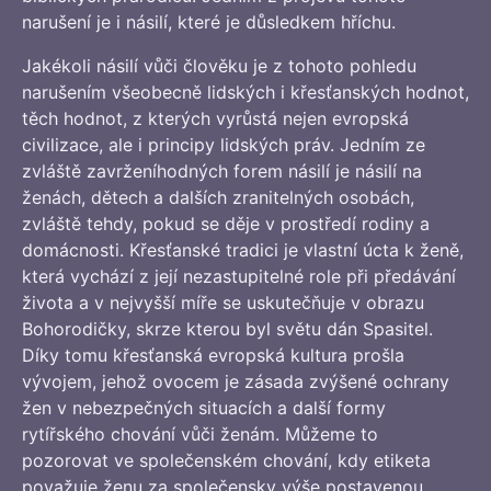
narušení je i násilí, které je důsledkem hříchu.
Jakékoli násilí vůči člověku je z tohoto pohledu
narušením všeobecně lidských i křesťanských hodnot,
těch hodnot, z kterých vyrůstá nejen evropská
civilizace, ale i principy lidských práv. Jedním ze
zvláště zavrženíhodných forem násilí je násilí na
ženách, dětech a dalších zranitelných osobách,
zvláště tehdy, pokud se děje v prostředí rodiny a
domácnosti. Křesťanské tradici je vlastní úcta k ženě,
která vychází z její nezastupitelné role při předávání
života a v nejvyšší míře se uskutečňuje v obrazu
Bohorodičky, skrze kterou byl světu dán Spasitel.
Díky tomu křesťanská evropská kultura prošla
vývojem, jehož ovocem je zásada zvýšené ochrany
žen v nebezpečných situacích a další formy
rytířského chování vůči ženám. Můžeme to
pozorovat ve společenském chování, kdy etiketa
považuje ženu za společensky výše postavenou.