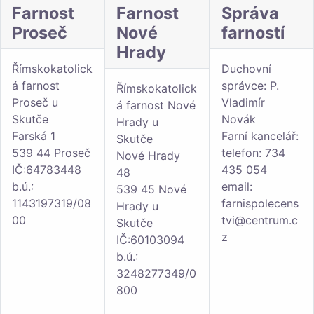
Farnost
Farnost
Správa
Proseč
Nové
farností
Hrady
Římskokatolick
Duchovní
á farnost
správce: P.
Římskokatolick
Proseč u
Vladimír
á farnost Nové
Skutče
Novák
Hrady u
Farská 1
Farní kancelář:
Skutče
539 44 Proseč
telefon: 734
Nové Hrady
IČ:64783448
435 054
48
b.ú.:
email:
539 45 Nové
1143197319/08
farnispolecens
Hrady u
00
tvi@centrum.c
Skutče
z
IČ:60103094
b.ú.:
3248277349/0
800