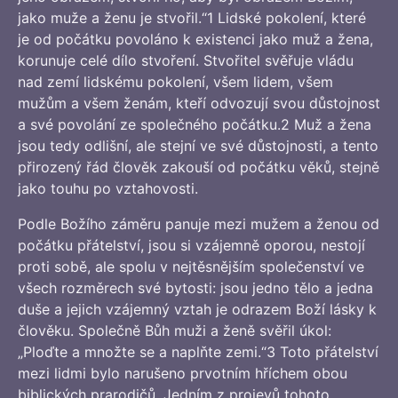
jako muže a ženu je stvořil.“1 Lidské pokolení, které
je od počátku povoláno k existenci jako muž a žena,
korunuje celé dílo stvoření. Stvořitel svěřuje vládu
nad zemí lidskému pokolení, všem lidem, všem
mužům a všem ženám, kteří odvozují svou důstojnost
a své povolání ze společného počátku.2 Muž a žena
jsou tedy odlišní, ale stejní ve své důstojnosti, a tento
přirozený řád člověk zakouší od počátku věků, stejně
jako touhu po vztahovosti.
Podle Božího záměru panuje mezi mužem a ženou od
počátku přátelství, jsou si vzájemně oporou, nestojí
proti sobě, ale spolu v nejtěsnějším společenství ve
všech rozměrech své bytosti: jsou jedno tělo a jedna
duše a jejich vzájemný vztah je odrazem Boží lásky k
člověku. Společně Bůh muži a ženě svěřil úkol:
„Ploďte a množte se a naplňte zemi.“3 Toto přátelství
mezi lidmi bylo narušeno prvotním hříchem obou
biblických prarodičů. Jedním z projevů tohoto