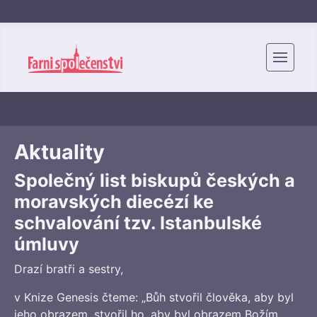
Aktuality
Společný list biskupů českých a
moravských diecézí ke
schvalování tzv. Istanbulské
úmluvy
Drazí bratři a sestry,
v Knize Genesis čteme: „Bůh stvořil člověka, aby byl
jeho obrazem, stvořil ho, aby byl obrazem Božím,