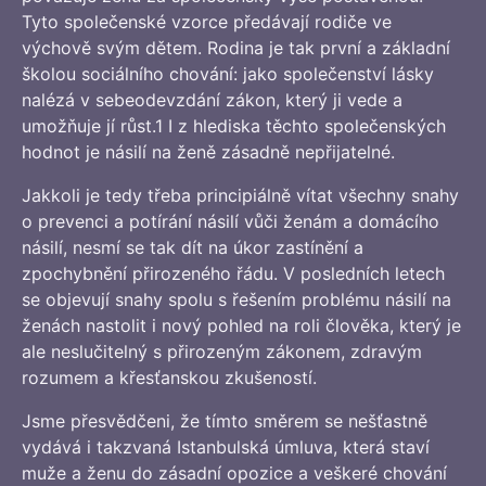
Tyto společenské vzorce předávají rodiče ve
výchově svým dětem. Rodina je tak první a základní
školou sociálního chování: jako společenství lásky
nalézá v sebeodevzdání zákon, který ji vede a
umožňuje jí růst.1 I z hlediska těchto společenských
hodnot je násilí na ženě zásadně nepřijatelné.
Jakkoli je tedy třeba principiálně vítat všechny snahy
o prevenci a potírání násilí vůči ženám a domácího
násilí, nesmí se tak dít na úkor zastínění a
zpochybnění přirozeného řádu. V posledních letech
se objevují snahy spolu s řešením problému násilí na
ženách nastolit i nový pohled na roli člověka, který je
ale neslučitelný s přirozeným zákonem, zdravým
rozumem a křesťanskou zkušeností.
Jsme přesvědčeni, že tímto směrem se nešťastně
vydává i takzvaná Istanbulská úmluva, která staví
muže a ženu do zásadní opozice a veškeré chování