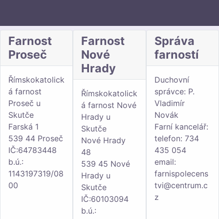
Farnost
Farnost
Správa
Proseč
Nové
farností
Hrady
Římskokatolick
Duchovní
á farnost
správce: P.
Římskokatolick
Proseč u
Vladimír
á farnost Nové
Skutče
Novák
Hrady u
Farská 1
Farní kancelář:
Skutče
539 44 Proseč
telefon: 734
Nové Hrady
IČ:64783448
435 054
48
b.ú.:
email:
539 45 Nové
1143197319/08
farnispolecens
Hrady u
00
tvi@centrum.c
Skutče
z
IČ:60103094
b.ú.: