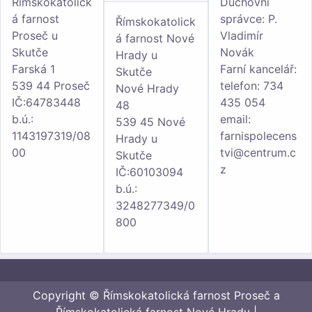
Římskokatolick
Duchovní
á farnost
správce: P.
Římskokatolick
Proseč u
Vladimír
á farnost Nové
Skutče
Novák
Hrady u
Farská 1
Farní kancelář:
Skutče
539 44 Proseč
telefon: 734
Nové Hrady
IČ:64783448
435 054
48
b.ú.:
email:
539 45 Nové
1143197319/08
farnispolecens
Hrady u
00
tvi@centrum.c
Skutče
z
IČ:60103094
b.ú.:
3248277349/0
800
Copyright © Římskokatolická farnost Proseč a