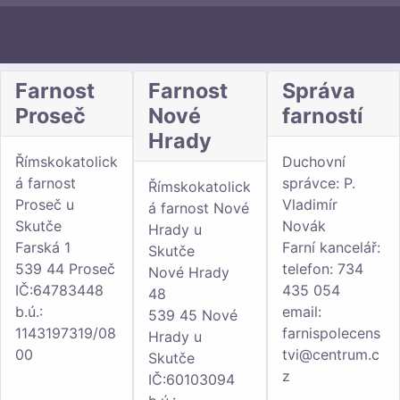
Farnost
Farnost
Správa
Proseč
Nové
farností
Hrady
Římskokatolick
Duchovní
á farnost
správce: P.
Římskokatolick
Proseč u
Vladimír
á farnost Nové
Skutče
Novák
Hrady u
Farská 1
Farní kancelář:
Skutče
539 44 Proseč
telefon: 734
Nové Hrady
IČ:64783448
435 054
48
b.ú.:
email:
539 45 Nové
1143197319/08
farnispolecens
Hrady u
00
tvi@centrum.c
Skutče
z
IČ:60103094